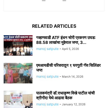
RELATED ARTICLES
गव्हाणवाडी ATF इंधन चोरी प्रकरण उघड:
88.58 लाखांचा मुद्देमाल जप्त, 3...
manoj satpute
-
April 5, 2026
एमआयडीसी परिसरातून ९ घरगुती गॅस सिलिंडर
जप्त
manoj satpute
-
March 14, 2026
पालकमंत्री डॉ.राधाकृष्ण विखे पाटील यांची
श्रीगोंदा येथे आढावा बैठक
manoj satpute
-
January 12, 2026