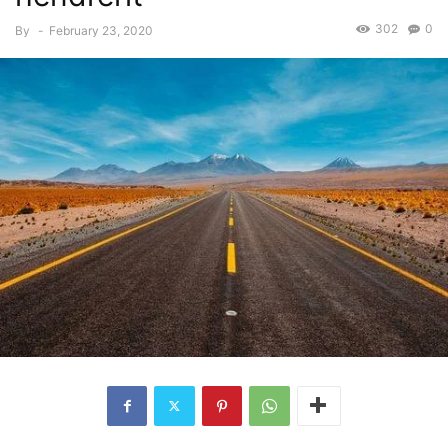
302
0
By
-
February 23, 2020