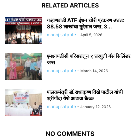
RELATED ARTICLES
गव्हाणवाडी ATF इंधन चोरी प्रकरण उघड:
88.58 लाखांचा मुद्देमाल जप्त, 3...
manoj satpute
-
April 5, 2026
एमआयडीसी परिसरातून ९ घरगुती गॅस सिलिंडर
जप्त
manoj satpute
-
March 14, 2026
पालकमंत्री डॉ.राधाकृष्ण विखे पाटील यांची
श्रीगोंदा येथे आढावा बैठक
manoj satpute
-
January 12, 2026
NO COMMENTS