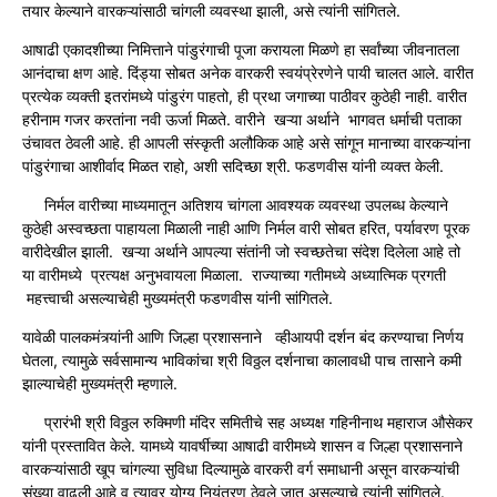
तयार केल्याने वारकऱ्यांसाठी चांगली व्यवस्था झाली, असे त्यांनी सांगितले.
आषाढी एकादशीच्या निमित्ताने पांडुरंगाची पूजा करायला मिळणे हा सर्वांच्या जीवनातला
आनंदाचा क्षण आहे. दिंड्या सोबत अनेक वारकरी स्वयंप्रेरणेने पायी चालत आले. वारीत
प्रत्येक व्यक्ती इतरांमध्ये पांडुरंग पाहतो, ही प्रथा जगाच्या पाठीवर कुठेही नाही. वारीत
हरीनाम गजर करतांना नवी ऊर्जा मिळते. वारीने खऱ्या अर्थाने भागवत धर्माची पताका
उंचावत ठेवली आहे. ही आपली संस्कृती अलौकिक आहे असे सांगून मानाच्या वारकऱ्यांना
पांडुरंगाचा आशीर्वाद मिळत राहो, अशी सदिच्छा श्री. फडणवीस यांनी व्यक्त केली.
निर्मल वारीच्या माध्यमातून अतिशय चांगला आवश्यक व्यवस्था उपलब्ध केल्याने
कुठेही अस्वच्छता पाहायला मिळाली नाही आणि निर्मल वारी सोबत हरित, पर्यावरण पूरक
वारीदेखील झाली. खऱ्या अर्थाने आपल्या संतांनी जो स्वच्छतेचा संदेश दिलेला आहे तो
या वारीमध्ये प्रत्यक्ष अनुभवायला मिळाला. राज्याच्या गतीमध्ये अध्यात्मिक प्रगती
महत्त्वाची असल्याचेही मुख्यमंत्री फडणवीस यांनी सांगितले.
यावेळी पालकमंत्र्यांनी आणि जिल्हा प्रशासनाने व्हीआयपी दर्शन बंद करण्याचा निर्णय
घेतला, त्यामुळे सर्वसामान्य भाविकांचा श्री विठ्ठल दर्शनाचा कालावधी पाच तासाने कमी
झाल्याचेही मुख्यमंत्री म्हणाले.
प्रारंभी श्री विठ्ठल रुक्मिणी मंदिर समितीचे सह अध्यक्ष गहिनीनाथ महाराज औसेकर
यांनी प्रस्तावित केले. यामध्ये यावर्षीच्या आषाढी वारीमध्ये शासन व जिल्हा प्रशासनाने
वारकऱ्यांसाठी खूप चांगल्या सुविधा दिल्यामुळे वारकरी वर्ग समाधानी असून वारकऱ्यांची
संख्या वाढली आहे व त्यावर योग्य नियंत्रण ठेवले जात असल्याचे त्यांनी सांगितले.