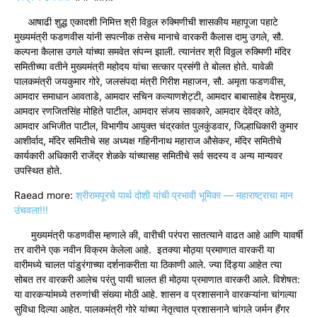
आषाढी शुद्ध एकादशी निमित्त श्री विठ्ठल रुक्मिणीची शासकीय महापूजा पहाटे
मुख्यमंत्री फडणवीस यांनी सपत्नीक तसेच मानाचे वारकरी कैलास दामु उगले, सौ.
कल्पना कैलास उगले यांच्या समवेत संपन्न झाली. त्यानंतर श्री विठ्ठल रुक्मिणी मंदिर
समितीच्या वतीने मुख्यमंत्री महोदय यांचा सत्कार प्रसंगी ते बोलत होते. यावेळी
पालकमंत्री जयकुमार गोरे, जलसंपदा मंत्री गिरीश महाजन, सौ. अमृता फडणवीस,
आमदार समाधान आवताडे, आमदार सचिन कल्याणशेट्टी, आमदार बाबासाहेब देशमुख,
आमदार रणजितसिंह मोहिते पाटील, आमदार संजय सावकारे, आमदार देवेंद्र कोठे,
आमदार अभिजीत पाटील, विभागीय आयुक्त चंद्रकांत पुलकुंडवार, जिल्हाधिकारी कुमार
आशीर्वाद, मंदिर समितीचे सह अध्यक्ष गहिनीनाथ महाराज औसेकर, मंदिर समितीचे
कार्यकारी अधिकारी राजेंद्र शेळके यांच्यासह समितीचे सर्व सदस्य व अन्य मान्यवर
उपस्थित होते.
Raead more:
श्रीरामपूरचे पार्थ दोशी यांची प्रभावी भूमिका — महाराष्ट्राचा मान
उंचवला!!!
मुख्यमंत्री फडणवीस म्हणाले की, वारीची परंपरा सातत्याने वाढत आहे आणि यावर्षी
तर वारीने एक नवीन विक्रम केलेला आहे. इतक्या मोठ्या प्रमाणात वारकरी या
वारीमध्ये चालत पांडुरंगाच्या दर्शनाकरीता या ठिकाणी आले. ज्या दिंड्या आहेत त्या
सोबत तर वारकरी आलेच परंतु पायी चालत ही मोठ्या प्रमाणात वारकरी आले. विशेषत:
या वारकऱ्यांमध्ये तरुणांची संख्या मोठी आहे. शासन व प्रशासनाने वारकऱ्यांना चांगल्या
सुविधा दिल्या आहेत. पालकमंत्री गोरे यांच्या नेतृत्वात प्रशासनाने चांगले जर्मन हँगर