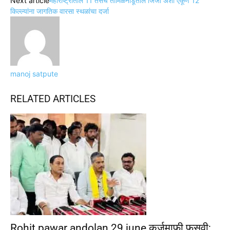
Next article
महाराष्ट्रातील 11 तसेच तामिळनाडूतील जिंजी अशा एकूण 12
किल्ल्यांना जागतिक वारसा स्थळांचा दर्जा
manoj satpute
RELATED ARTICLES
Rohit pawar andolan 29 june कर्जमाफी फसवी;