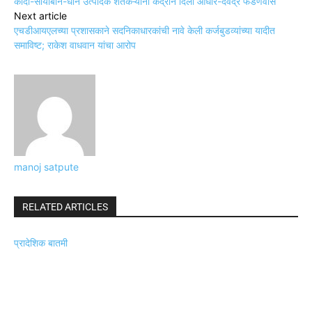
कांदा-सोयाबीन-धान उत्पादक शेतकऱ्यांना केंद्राने दिला आधार-देवेंद्र फडणवीस
Next article
एचडीआयएलच्या प्रशासकाने सदनिकाधारकांची नावे केली कर्जबुडव्यांच्या यादीत
समाविष्ट; राकेश वाधवान यांचा आरोप
manoj satpute
RELATED ARTICLES
प्रादेशिक बातमी