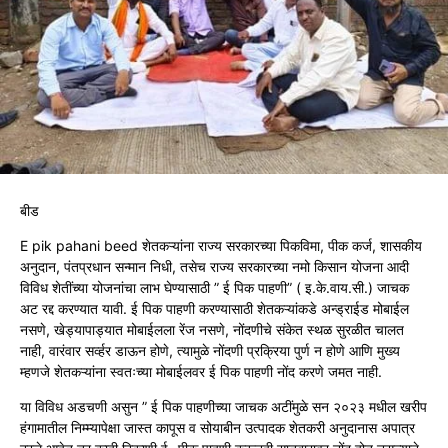
बीड
E pik pahani beed शेतकऱ्यांना राज्य सरकारच्या पिकविमा, पीक कर्ज, शासकीय
अनुदान, पंतप्रधान सन्मान निधी, तसेच राज्य सरकारच्या नमो किसान योजना आदी
विविध शेतींच्या योजनांचा लाभ घेण्यासाठी ” ई पिक पाहणी” ( इ.के.वाय.सी.) जाचक
अट रद्द करण्यात यावी. ई पिक पाहणी करण्यासाठी शेतकऱ्यांकडे अन्ड्राईड मोबाईल
नसणे, खेड्यापाड्यात मोबाईलला रेंज नसणे, नोंदणीचे संकेत स्थळ सुरळीत चालत
नाही, वारंवार सर्व्हर डाऊन होणे, त्यामुळे नोंदणी प्रक्रिया पुर्ण न होणे आणि मुख्य
म्हणजे शेतकऱ्यांना स्वतःच्या मोबाईलवर ई पिक पाहणी नोंद करणे जमत नाही.
या विविध अडचणी असुन ” ई पिक पाहणीच्या जाचक अटींमुळे सन २०२३ मधील खरीप
हंगामातील निम्म्यापेक्षा जास्त कापूस व सोयाबीन उत्पादक शेतकरी अनुदानास अपात्र