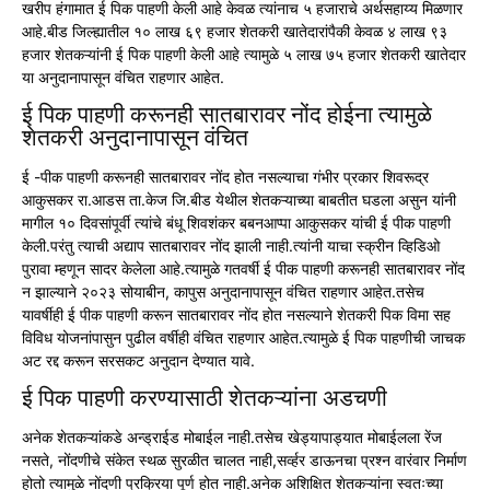
खरीप हंगामात ई पिक पाहणी केली आहे केवळ त्यांनाच ५ हजाराचे अर्थसहाय्य मिळणार
आहे.बीड जिल्ह्यातील १० लाख ६९ हजार शेतकरी खातेदारांपैकी केवळ ४ लाख ९३
हजार शेतकऱ्यांनी ई पिक पाहणी केली आहे त्यामुळे ५ लाख ७५ हजार शेतकरी खातेदार
या अनुदानापासून वंचित राहणार आहेत.
ई पिक पाहणी करूनही सातबारावर नोंद होईना त्यामुळे
शेतकरी अनुदानापासून वंचित
ई -पीक पाहणी करूनही सातबारावर नोंद होत नसल्याचा गंभीर प्रकार शिवरूद्र
आकुसकर रा.आडस ता.केज जि.बीड येथील शेतकऱ्याच्या बाबतीत घडला असुन यांनी
मागील १० दिवसांपूर्वी त्यांचे बंधू शिवशंकर बबनआप्पा आकुसकर यांची ई पीक पाहणी
केली.परंतु त्याची अद्याप सातबारावर नोंद झाली नाही.त्यांनी याचा स्क्रीन व्हिडिओ
पुरावा म्हणून सादर केलेला आहे.त्यामुळे गतवर्षी ई पीक पाहणी करूनही सातबारावर नोंद
न झाल्याने २०२३ सोयाबीन, कापुस अनुदानापासून वंचित राहणार आहेत.तसेच
यावर्षीही ई पीक पाहणी करून सातबारावर नोंद होत नसल्याने शेतकरी पिक विमा सह
विविध योजनांपासुन पुढील वर्षीही वंचित राहणार आहेत.त्यामुळे ई पिक पाहणीची जाचक
अट रद्द करून सरसकट अनुदान देण्यात यावे.
ई पिक पाहणी करण्यासाठी शेतकऱ्यांना अडचणी
अनेक शेतकऱ्यांकडे अन्ड्राईड मोबाईल नाही.तसेच खेड्यापाड्यात मोबाईलला रेंज
नसते, नोंदणीचे संकेत स्थळ सुरळीत चालत नाही,सर्व्हर डाऊनचा प्रश्न वारंवार निर्माण
होतो त्यामुळे नोंदणी प्रक्रिया पूर्ण होत नाही.अनेक अशिक्षित शेतकऱ्यांना स्वतःच्या