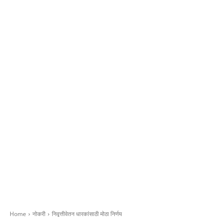
Home
नोकरी
निवृत्तीवेतन धारकांसाठी मोठा निर्णय