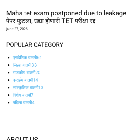
Maha tet exam postponed due to leakage
पेपर फुटला; उद्या होणारी TET परीक्षा रद्द
June 27, 2026
POPULAR CATEGORY
प्रादेशिक बातमी
61
जिल्हा बातमी
33
राजकीय बातमी
20
क्राईम बातमी
14
सांस्कृतिक बातमी
13
विशेष बातमी
7
महिला बातमी
4
ABOUT US