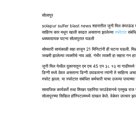
सोलापूर
solapur sulfer blast news शहरातील जुनी मिल कंपाऊंड श
साहित्य कार मधून खाली काढत असताना झालेल्या
स्फोटात
संबंधि
धक्कादायक घटना सोलापुरात घडली
सोमवारी सायंकाळी सहा वाजून 21 मिनिटांनी ही घटना घडली. मिळाल
जखमी झालेल्या व्यक्तीचे नाव आहे. गंभीर व्यक्ती हा सहारा गन ह
जुनी मिल येथील दुकानातून एम एच 45 एन ३८ १३ या गाडीमध्ये क
डिग्गी मध्ये ठेवत असताना डिग्गी उघडताना त्यांनी ते साहित्य अच
स्फोट झाला. या स्फोटात संबंधित कर्मचारी याचा उजव्या पायाच्या
सामाजिक कार्यकर्ते तथा शिखर पहारिया फाउंडेशनचे प्रमुख रा
सोलापूरच्या सिव्हिल हॉस्पिटलमध्ये दाखल केले. वेळेवर उपचार झा