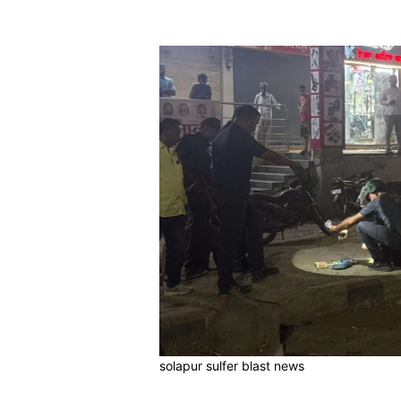
Share
solapur sulfer blast news