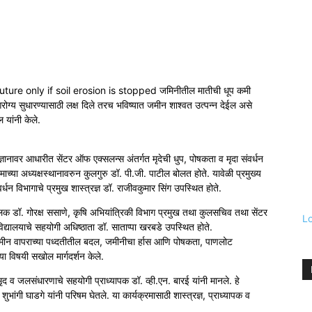
ure only if soil erosion is stopped जमिनीतील मातीची धूप कमी
ग्य सुधारण्यासाठी लक्ष दिले तरच भविष्यात जमीन शाश्वत उत्पन्न देईल असे
ल यांनी केले.
ज्ञानावर आधारीत सेंटर ऑफ एक्सलन्स अंतर्गत मृदेची धुप, पोषकता व मृदा संवर्धन
च्या अध्यक्षस्थानावरुन कुलगुरु डॉ. पी.जी. पाटील बोलत होते. यावेळी प्रमुख्य
्धन विभागाचे प्रमुख शास्त्रज्ञ डॉ. राजीवकुमार सिंग उपस्थित होते.
चालक डॉ. गोरक्ष ससाणे, कृषि अभियांत्रिकी विभाग प्रमुख तथा कुलसचिव तथा सेंटर
L
विद्यालयाचे सहयोगी अधिष्ठाता डॉ. साताप्पा खरबडे उपस्थित होते.
ा जमीन वापराच्या पध्दतीतील बदल, जमीनीचा र्हास आणि पोषकता, पाणलोट
 विषयी सखोल मार्गदर्शन केले.
 मृद व जलसंधारणाचे सहयोगी प्राध्यापक डॉ. व्ही.एन. बारई यांनी मानले. हे
भांगी घाडगे यांनी परिषम घेतले. या कार्यक्रमासाठी शास्त्रज्ञ, प्राध्यापक व