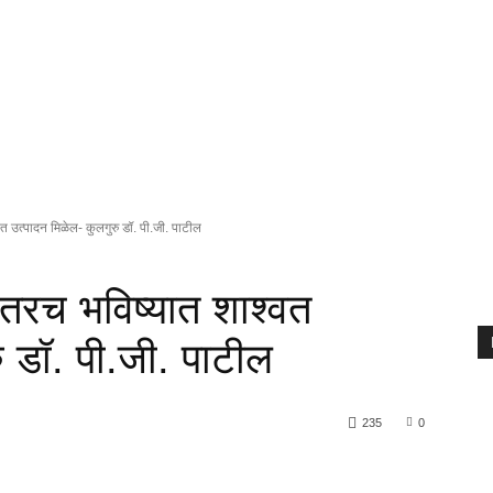
त उत्पादन मिळेल- कुलगुरु डॉ. पी.जी. पाटील
 तरच भविष्यात शाश्वत
ु डॉ. पी.जी. पाटील
235
0