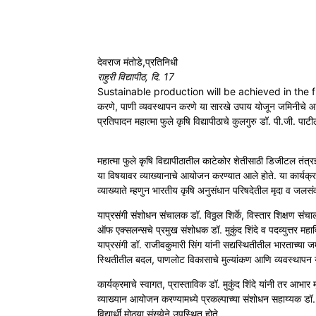
Share
देवराज मंतोडे,प्रतिनिधी
राहुरी विद्यापीठ, दि. 17
Sustainable production will be achieved in the fut
करणे, पाणी व्यवस्थापन करणे या सारखे उपाय योजून जमिनीचे आरो
प्रतिपादन महात्मा फुले कृषि विद्यापीठाचे कुलगुरु डॉ. पी.जी. पाटी
महात्मा फुले कृषि विद्यापीठातील काटेकोर शेतीसाठी डिजीटल तंत्र
या विषयावर व्याख्यानाचे आयोजन करण्यात आले होते. या कार्यक्रमा
व्याख्याते म्हणुन भारतीय कृषि अनुसंधान परिषदेतील मृदा व जलसंवर
याप्रसंगी संशोधन संचालक डॉ. विठ्ठल शिर्के, विस्तार शिक्षण सं
ऑफ एक्सलन्सचे प्रमुख संशोधक डॉ. मुकुंद शिंदे व पदव्युत्तर महा
याप्रसंगी डॉ. राजीवकुमारी सिंग यांनी सद्यस्थितीतील भारताच्य
स्थितीतील बदल, पाणलोट विकासाचे मुल्यांकण आणि व्यवस्थापन या
कार्यक्रमाचे स्वागत, प्रास्ताविक डॉ. मुकुंद शिंदे यांनी तर आभार
व्याख्यान आयोजन करण्यामध्ये प्रकल्पाच्या संशोधन सहाय्यक डॉ. शु
विद्यार्थी मोठ्या संख्येने उपस्थित होते.