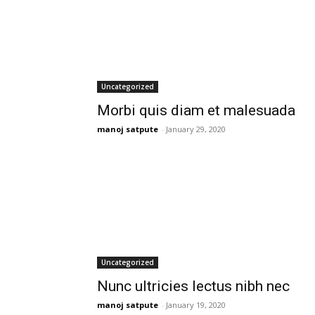
Uncategorized
Morbi quis diam et malesuada
manoj satpute
-
January 29, 2020
Uncategorized
Nunc ultricies lectus nibh nec
manoj satpute
-
January 19, 2020