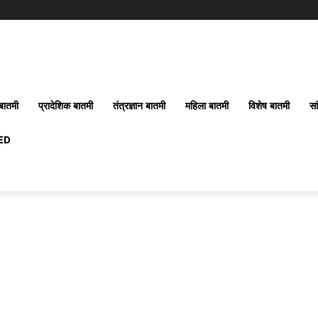
बातमी
प्रादेशिक बातमी
तंत्रज्ञान बातमी
महिला बातमी
विशेष बातमी
सा
ED