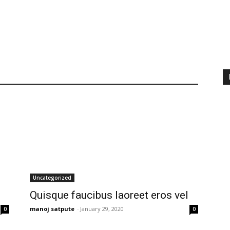
Uncategorized
Quisque faucibus laoreet eros vel
manoj satpute
-
January 29, 2020
0
0