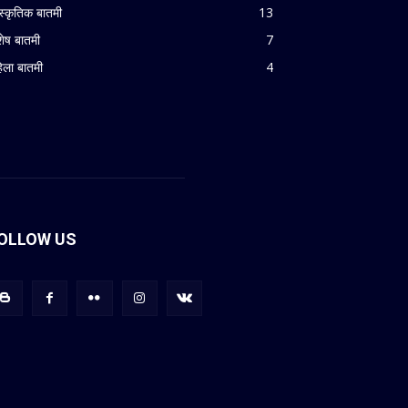
ंस्कृतिक बातमी
13
शेष बातमी
7
िला बातमी
4
OLLOW US