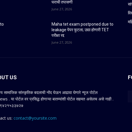
घराची तपासणी
सा
June 27, 2026
वि
मह
to
Maha tet exam postponed due to
leakage पेपर फुटला; उद्या होणारी TET
परीक्षा रद्द
June 27, 2026
OUT US
F
य सामाजिक सांस्कृतिक बदलाची नोंद घेऊन आढावा घेणारे न्यूज पोर्टल
ws . या पोर्टल वर प्रसिद्ध होणाऱ्या बातम्यांशी पोर्टल सहमत असेलच असे नाही .
्क ९४२१५३३७२७
act us:
contact@yoursite.com