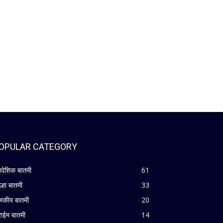
OPULAR CATEGORY
रादेशिक बातमी
61
ल्हा बातमी
33
जकीय बातमी
20
राईम बातमी
14