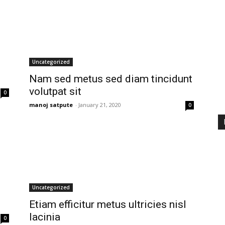
Uncategorized
Nam sed metus sed diam tincidunt
volutpat sit
0
manoj satpute
-
January 21, 2020
0
Uncategorized
Etiam efficitur metus ultricies nisl
lacinia
0