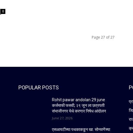
0
Page 27 of 27
POPULAR POSTS
P
Rohit pawar andolan 29 june
प्
कर्जमाफी फसवी; २९ जून ला छत्रपती
जि
संभाजीनगर येथे करणार निषेध आंदोलन
June 27, 2026
रा
क्
एसआयटीच्या पथकाकडून खा. सोनवणेंच्या