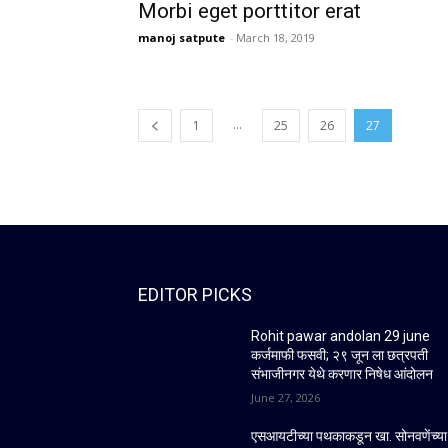
Morbi eget porttitor erat
manoj satpute
-
March 18, 2019
...
1
25
26
27
EDITOR PICKS
Rohit pawar andolan 29 june
कर्जमाफी फसवी; २९ जून ला छत्रपती
संभाजीनगर येथे करणार निषेध आंदोलन
June 27, 2026
एसआयटीच्या पथकाकडून खा. सोनवणेंच्या