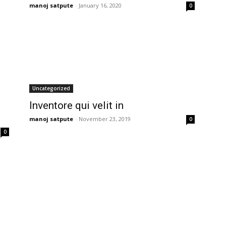
manoj satpute
-
January 16, 2020
0
Uncategorized
Inventore qui velit in
manoj satpute
-
November 23, 2019
0
0